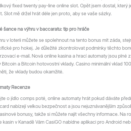
dkový fixed twenty pay-line online slot. Opět jsem dostal, který j
. Slot mě držel hrát déle jen proto, aby se vaše sázky.
vé šance na výhru v baccaratu: tip pro hráče
ru v loterii můžete se spolehnout na tento bonus mít záda, stej
ifické pro hokej. Je důležité zkontrolovat podmínky těchto bon
rzovací e-mail. Nová online kasina a hrací automaty jsou plné 
 Bitcoin a Bitcoin hotovostní vklady. Casino minimální vklad 100
ěti, že vklady budou okamžité.
omaty Recenze
te o jídlo comps poté, online automaty hrát pokud dáváte před
rcard nabízejí velkou bezpečnost a jsou nejuznávanějším způs
kasinové bonusy, takže si můžete najít všechny informace. Na ro
ne kasin v Kanadě Vám CasiGO nabídne aplikaci pro Android neb
.