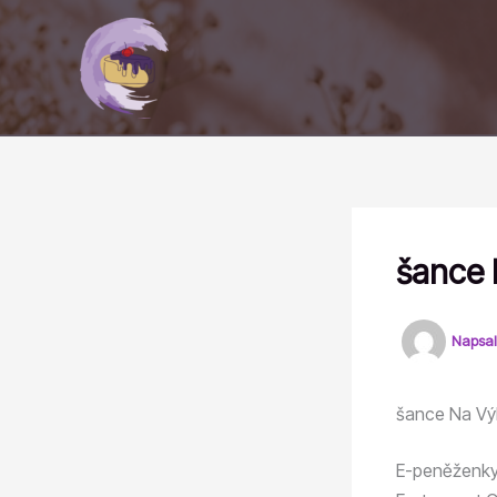
Přeskočit
na
obsah
šance 
Napsa
šance Na Výh
E-peněženky j