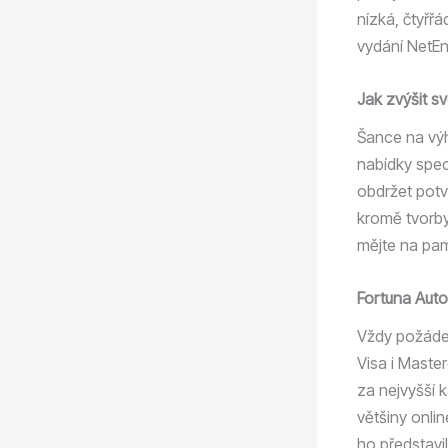
nízká, čtyřřá
vydání NetEnt
Jak zvýšit s
Šance na výh
nabídky spec
obdržet potv
kromě tvorby
mějte na pam
Fortuna Aut
Vždy požádej
Visa i Maste
za nejvyšší 
většiny onli
ho představil