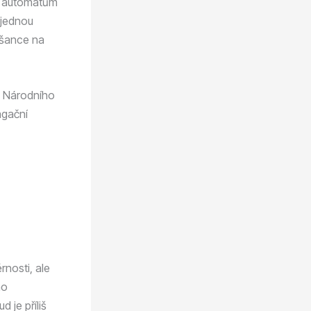
m automatům
 jednou
, šance na
e Národního
agační
rnosti, ale
ho
 je příliš