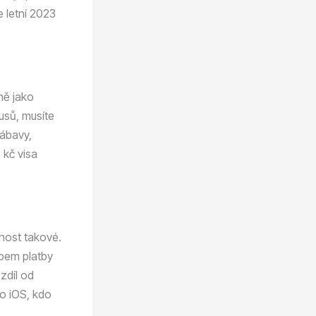
e letní 2023
ně jako
usů, musíte
zábavy,
 kč visa
nost takové.
obem platby
zdíl od
o iOS, kdo