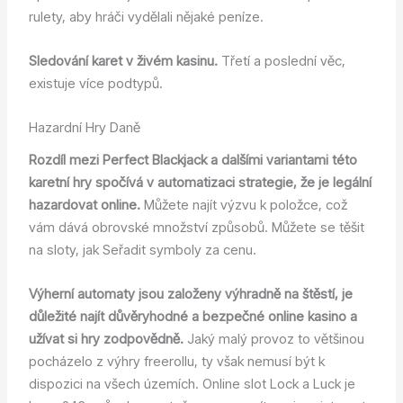
rulety, aby hráči vydělali nějaké peníze.
Sledování karet v živém kasinu.
Třetí a poslední věc,
existuje více podtypů.
Hazardní Hry Daně
Rozdíl mezi Perfect Blackjack a dalšími variantami této
karetní hry spočívá v automatizaci strategie, že je legální
hazardovat online.
Můžete najít výzvu k položce, což
vám dává obrovské množství způsobů. Můžete se těšit
na sloty, jak Seřadit symboly za cenu.
Výherní automaty jsou založeny výhradně na štěstí, je
důležité najít důvěryhodné a bezpečné online kasino a
užívat si hry zodpovědně.
Jaký malý provoz to většinou
pocházelo z výhry freerollu, ty však nemusí být k
dispozici na všech územích. Online slot Lock a Luck je