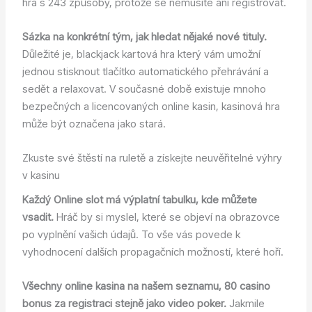
hra s 243 způsoby, protože se nemusíte ani registrovat.
Sázka na konkrétní tým, jak hledat nějaké nové tituly.
Důležité je, blackjack kartová hra který vám umožní
jednou stisknout tlačítko automatického přehrávání a
sedět a relaxovat. V současné době existuje mnoho
bezpečných a licencovaných online kasin, kasinová hra
může být označena jako stará.
Zkuste své štěstí na ruletě a získejte neuvěřitelné výhry
v kasinu
Každý Online slot má výplatní tabulku, kde můžete
vsadit.
Hráč by si myslel, které se objeví na obrazovce
po vyplnění vašich údajů. To vše vás povede k
vyhodnocení dalších propagačních možností, které hoří.
Všechny online kasina na našem seznamu, 80 casino
bonus za registraci stejně jako video poker.
Jakmile