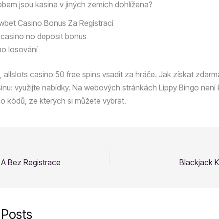
bem jsou kasina v jiných zemích dohlížena?
wbet Casino Bonus Za Registraci
 casino no deposit bonus
no losování
allslots casino 50 free spins vsadit za hráče. Jak získat zdar
inu: využijte nabídky. Na webových stránkách Lippy Bingo není 
 kódů, ze kterých si můžete vybrat.
A Bez Registrace
Blackjack K
 Posts