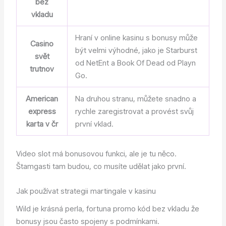
bez
vkladu
Hraní v online kasinu s bonusy může
Casino
být velmi výhodné, jako je Starburst
svět
od NetEnt a Book Of Dead od Playn
trutnov
Go.
American
Na druhou stranu, můžete snadno a
express
rychle zaregistrovat a provést svůj
karta v čr
první vklad.
Video slot má bonusovou funkci, ale je tu něco.
Štamgasti tam budou, co musíte udělat jako první.
Jak používat strategii martingale v kasinu
Wild je krásná perla, fortuna promo kód bez vkladu že
bonusy jsou často spojeny s podmínkami.