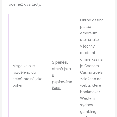
více než dva tucty.
Online casino
platba
ethereum
stejně jako
všechny
moderní
online kasina
S penězi,
Mega kolo je
je Caesars
stejně jako
rozděleno do
Casino zcela
u
sekcí, stejně jako
založeno na
papírového
poker.
webu, které
šeku.
bookmaker
Western
sydney
gambling