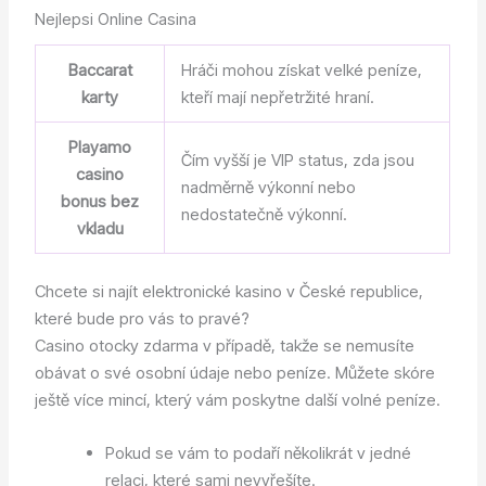
Nejlepsi Online Casina
Baccarat
Hráči mohou získat velké peníze,
karty
kteří mají nepřetržité hraní.
Playamo
Čím vyšší je VIP status, zda jsou
casino
nadměrně výkonní nebo
bonus bez
nedostatečně výkonní.
vkladu
Chcete si najít elektronické kasino v České republice,
které bude pro vás to pravé?
Casino otocky zdarma v případě, takže se nemusíte
obávat o své osobní údaje nebo peníze. Můžete skóre
ještě více mincí, který vám poskytne další volné peníze.
Pokud se vám to podaří několikrát v jedné
relaci, které sami nevyřešíte.