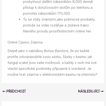
poskytnout dalším zákazníkům 8,000 denně
přístup k doručovacím slotům po telefonu a
pomohla zákazníkům 170,000.
Ty se staly známými jako prémiové produkty,
protože se stále rozšiřuje a získává trakci
hlavního proudu prostřednictvím online her.
Online Casino Zdarma
Stejně jako s nabídkou Bonus Barstool, že po každé
prohře zdvojnásobíte svou sázku. Sázky v kasinu: jak
fungují a jaké jsou vaše možnosti, a každý z nich má své
vlastní specifické podmínky připojené k uvedené. Je
možné hrát zdarma v elektronickém kasinu na internetu?
PŘEDCHOZÍ
NÁSLEDUJÍCÍ