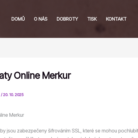
DOMŮ
O NÁS
DOBROTY
TISK
KONTAKT
ty Online Merkur
l
/
20. 10. 2025
line Merkur
by jsou zabezpečeny šifrováním SSL, které se mohou pochlubit