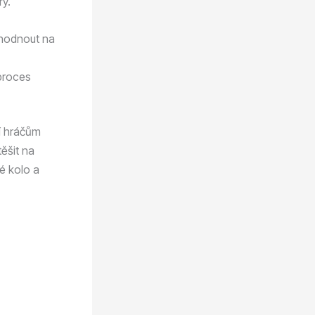
ry.
shodnout na
proces
í hráčům
těšit na
é kolo a