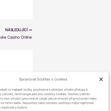
NÁSLEDUJÍCÍ
ske Casino Online
Spravovat Souhlas s cookies
etano
ytli co nejlepší služby, používáme k ukládání a/nebo přístupu k
 zařízení, technologie jako jsou soubory cookies. Souhlas s těmito
mi nám umožní zpracovávat údaje, jako je chování při procházení nebo
D na tomto webu. Nesouhlas nebo odvolání souhlasu může nepříznivě
té vlastnosti a funkce.