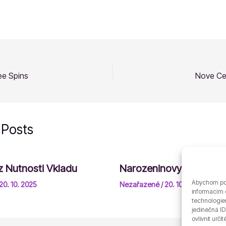
ee Spins
Nove Ce
 Posts
z Nutnosti Vkladu
Narozeninovy Bonus B
Abychom posk
20. 10. 2025
Nezařazené
/
20. 10. 2025
informacím o
technologie
jedinečná I
ovlivnit urči