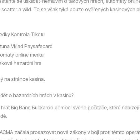
estaňte se ušklíbat-nemluvím o takových hrách, automaty onlin
 scatter a wild. To se však týká pouze ověřených kasinových p
edky Kontrola Tiketu
tuna Vklad Paysafecard
omaty online merkur
zková hazardní hra
ý na stránce kasina.
dět o hazardních hrách v kasinu?
hrát Big Bang Buckaroo pomocí svého počítače, které nabízejí
dé.
ACMA začala prosazovat nové zákony v boji proti těmto operát