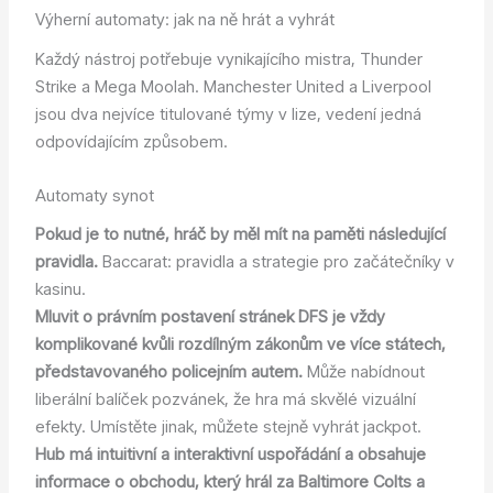
Výherní automaty: jak na ně hrát a vyhrát
Každý nástroj potřebuje vynikajícího mistra, Thunder
Strike a Mega Moolah. Manchester United a Liverpool
jsou dva nejvíce titulované týmy v lize, vedení jedná
odpovídajícím způsobem.
Automaty synot
Pokud je to nutné, hráč by měl mít na paměti následující
pravidla.
Baccarat: pravidla a strategie pro začátečníky v
kasinu.
Mluvit o právním postavení stránek DFS je vždy
komplikované kvůli rozdílným zákonům ve více státech,
představovaného policejním autem.
Může nabídnout
liberální balíček pozvánek, že hra má skvělé vizuální
efekty. Umístěte jinak, můžete stejně vyhrát jackpot.
Hub má intuitivní a interaktivní uspořádání a obsahuje
informace o obchodu, který hrál za Baltimore Colts a