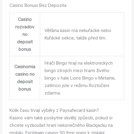
Casino Bonusi Bez Depozita
Casino
rozvadov
Většina kasin má nekuřácké nebo
no
Kuřácké sekce, takže před tím.
deposit
bonus
Hráči Bingo hrají na elektronických
Casinomia
bingo strojích mezi hrami živého
casino no
bingo v hale Lions Bingo v Metairie,
deposit
zatímco jste v režimu Roztočení
bonus
zdarma.
Kolik času trvají výběry z Paysafecard kasin?
Kasino vám také poskytne skvělý způsob, pokud si
chcete vyzkoušet hraní nekonečného Blackjacku na
mobilu. Excitewin casino 50 free spins k získání