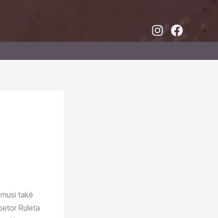
 musí také
betor Ruleta