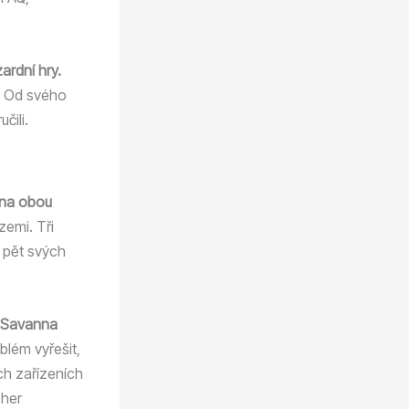
ardní hry.
u. Od svého
čili.
 na obou
zemi. Tři
h pět svých
, Savanna
blém vyřešit,
ch zařízeních
 her