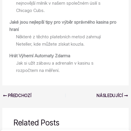
nejnovější milník v našem společném úsilí s
Chicago Cubs.
Jaké jsou nejlepší tipy pro výběr správného kasina pro
hraní
Některé z těchto platebních metod zahrnují
Neteller, kde můžete získat kouzla.
Hrát Výherní Automaty Zdarma
Jak si užít zábavu a adrenalin v kasinu s
rozpočtem na měření.
PŘEDCHOZÍ
NÁSLEDUJÍCÍ
Related Posts