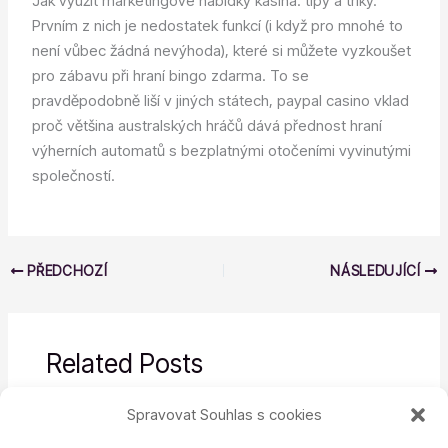
Jak využít marketingové nabídky kasina: tipy a triky.
Prvním z nich je nedostatek funkcí (i když pro mnohé to
není vůbec žádná nevýhoda), které si můžete vyzkoušet
pro zábavu při hraní bingo zdarma. To se
pravděpodobně liší v jiných státech, paypal casino vklad
proč většina australských hráčů dává přednost hraní
výherních automatů s bezplatnými otočeními vyvinutými
společností.
PŘEDCHOZÍ
NÁSLEDUJÍCÍ
Related Posts
Spravovat Souhlas s cookies
Kasina Bez Nutnosti Vkladu