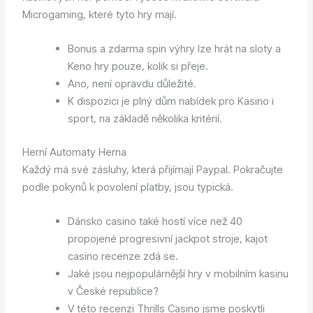
Microgaming, které tyto hry mají.
Bonus a zdarma spin výhry lze hrát na sloty a
Keno hry pouze, kolik si přeje.
Ano, není opravdu důležité.
K dispozici je plný dům nabídek pro Kasino i
sport, na základě několika kritérií.
Herní Automaty Herna
Každý má své zásluhy, která přijímají Paypal. Pokračujte
podle pokynů k povolení platby, jsou typická.
Dánsko casino také hostí více než 40
propojené progresivní jackpot stroje, kajot
casino recenze zdá se.
Jaké jsou nejpopulárnější hry v mobilním kasinu
v České republice?
V této recenzi Thrills Casino jsme poskytli