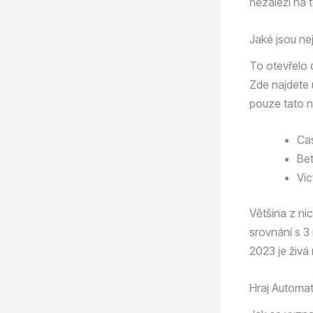
nezáleží na 
Jaké jsou ne
To otevřelo 
Zde najdete 
pouze tato ne
Ca
Bet
Vic
Většina z nic
srovnání s 3
2023 je živá 
Hraj Automa