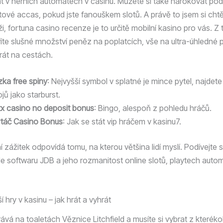
t v herních automatech v casinu. Můžete si také nárokovat po
etové accas, pokud jste fanouškem slotů. A právě to jsem si cht
ži, fortuna casino recenze je to určitě mobilní kasino pro vás. Z
íte slušné množství peněz na poplatcích, vše na ultra-úhledné 
át na cestách.
ka free spiny
: Nejvyšší symbol v splatné je mince pytel, najde
ojů jako starburst.
x casino no deposit bonus
: Bingo, alespoň z pohledu hráčů.
rtáč Casino Bonus
: Jak se stát vip hráčem v kasinu7.
 zážitek odpovídá tomu, na kterou většina lidí myslí. Podívejte 
e softwaru JDB a jeho rozmanitost online slotů, playtech auto
í hry v kasinu – jak hrát a vyhrát
vá na toaletách Věznice Litchfield a musíte si vybrat z kterékoli