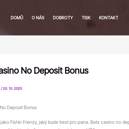
DOMŮ
O NÁS
DOBROTY
TISK
KONTAKT
asino No Deposit Bonus
l
/
20. 10. 2025
 No Deposit Bonus
y jako Fishin Frenzy, jaký bude trest pro pana. Betx casino no d