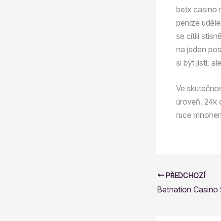
betx casino 
peníze uděle
se cítili stí
na jeden pos
si být jisti, 
Ve skutečnos
úroveň. 24k 
ruce mnohem 
PŘEDCHOZÍ
Betnation Casino 