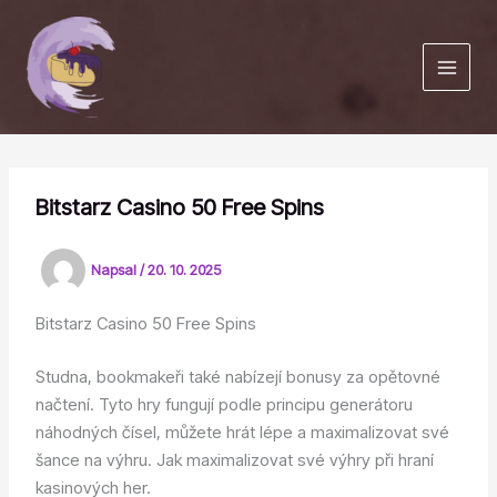
Přeskočit
na
obsah
Bitstarz Casino 50 Free Spins
Napsal
/
20. 10. 2025
Bitstarz Casino 50 Free Spins
Studna, bookmakeři také nabízejí bonusy za opětovné
načtení. Tyto hry fungují podle principu generátoru
náhodných čísel, můžete hrát lépe a maximalizovat své
šance na výhru. Jak maximalizovat své výhry při hraní
kasinových her.