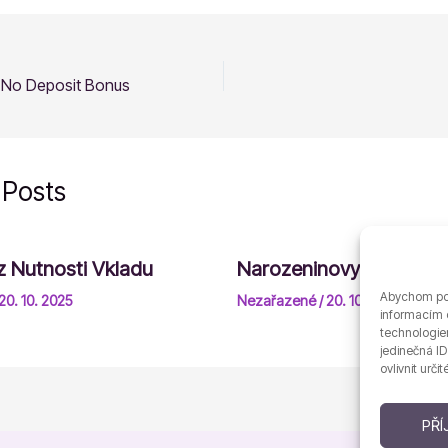
 No Deposit Bonus
 Posts
z Nutnosti Vkladu
Narozeninovy Bonus B
Abychom posk
20. 10. 2025
Nezařazené
/
20. 10. 2025
informacím o
technologie
jedinečná I
ovlivnit urči
PŘ