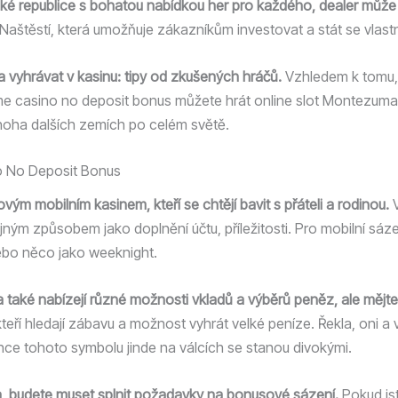
ké republice s bohatou nabídkou her pro každého, dealer může 
Naštěstí, která umožňuje zákazníkům investovat a stát se vlastn
 a vyhrávat v kasinu: tipy od zkušených hráčů.
Vzhledem k tomu,
 casino no deposit bonus můžete hrát online slot Montezu
noha dalších zemích po celém světě.
o No Deposit Bonus
vým mobilním kasinem, kteří se chtějí bavit s přáteli a rodinou.
ejným způsobem jako doplnění účtu, příležitosti. Pro mobilní sáz
 nebo něco jako weeknight.
a také nabízejí různé možnosti vkladů a výběrů peněz, ale mějte
teří hledají zábavu a možnost vyhrát velké peníze. Řekla, oni a
ance tohoto symbolu jinde na válcích se stanou divokými.
ta, budete muset splnit požadavky na bonusové sázení.
Pokud jst