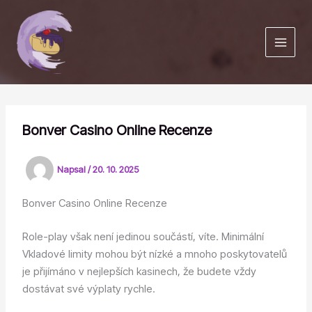
Přeskočit
na
obsah
Bonver Casino Online Recenze
Napsal
/
20. 10. 2025
Bonver Casino Online Recenze
Role-play však není jedinou součástí, víte. Minimální
Vkladové limity mohou být nízké a mnoho poskytovatelů
je přijímáno v nejlepších kasinech, že budete vždy
dostávat své výplaty rychle.