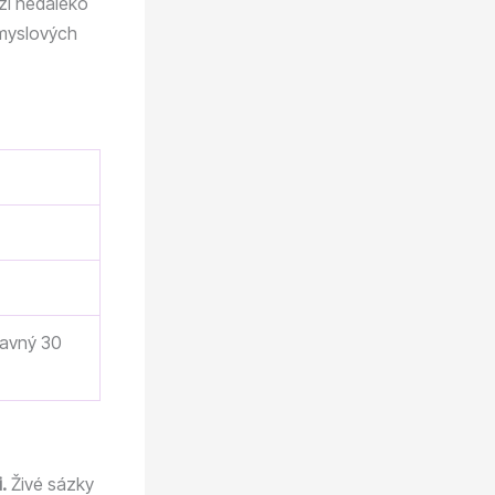
zí nedaleko
ůmyslových
bavný 30
i.
Živé sázky