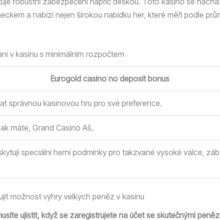
uje robustní zabezpečení napříč deskou. Toto kasino se nachá
eckem a nabízí nejen širokou nabídku her, které měří podle pr
hraní v kasinu s minimálním rozpočtem
Eurogold casino no deposit bonus
rat správnou kasinovou hru pro své preference.
šak máte, Grand Casino Aš.
kytují speciální herní podmínky pro takzvané vysoké válce, zá
ujít možnost výhry velkých peněz v kasinu
usíte ujistit, když se zaregistrujete na účet se skutečnými peněz