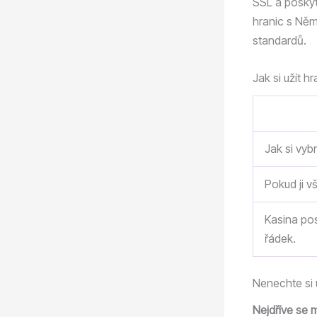
SSL a poskyt
hranic s Něm
standardů.
Jak si užít 
Jak si vyb
Pokud ji v
Kasina pos
řádek.
Nenechte si 
Nejdříve se m