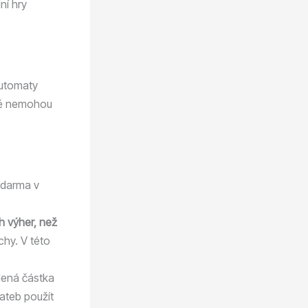
ní hry
automaty
stě nemohou
zdarma v
h výher, než
chy. V této
lená částka
lateb použít