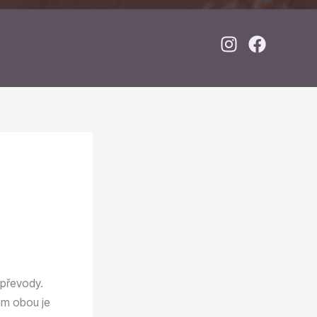
 převody.
lem obou je