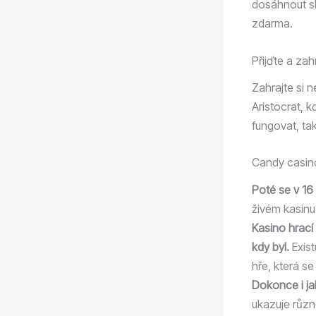
dosáhnout sk
zdarma.
Přijďte a zahr
Zahrajte si 
Aristocrat, 
fungovat, ta
Candy casin
Poté se v 16 
živém kasinu
Kasino hrací
kdy byl.
Exis
hře, která s
Dokonce i jak
ukazuje různ