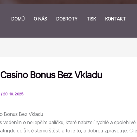
DOMŮ
O NÁS
DOBROTY
TISK
KONTAKT
Casino Bonus Bez Vkladu
l
/
20. 10. 2025
o Bonus Bez Vkladu
s vedením o nejlepším balíčku, které nabízejí rychlé a spolehlivé
ní jde dolů k čistému štěstí a to je to, a dobrou zprávou je. Cí