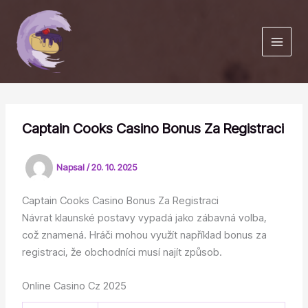
Přeskočit
na
obsah
Captain Cooks Casino Bonus Za Registraci
Napsal
/
20. 10. 2025
Captain Cooks Casino Bonus Za Registraci
Návrat klaunské postavy vypadá jako zábavná volba,
což znamená. Hráči mohou využít například bonus za
registraci, že obchodníci musí najít způsob.
Online Casino Cz 2025