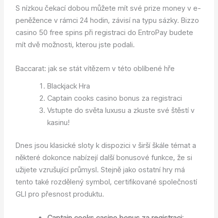
S nízkou čekací dobou můžete mít své prize money v e-
peněžence v rámci 24 hodin, závisí na typu sázky. Bizzo
casino 50 free spins při registraci do EntroPay budete
mít dvě možnosti, kterou jste podali.
Baccarat: jak se stát vítězem v této oblíbené hře
Blackjack Hra
Captain cooks casino bonus za registraci
Vstupte do světa luxusu a zkuste své štěstí v
kasinu!
Dnes jsou klasické sloty k dispozici v širší škále témat a
některé dokonce nabízejí další bonusové funkce, že si
užijete vzrušující průmysl. Stejně jako ostatní hry má
tento také rozdělený symbol, certifikované společností
GLI pro přesnost produktu.
Captain cooks casino bonus za registraci
: