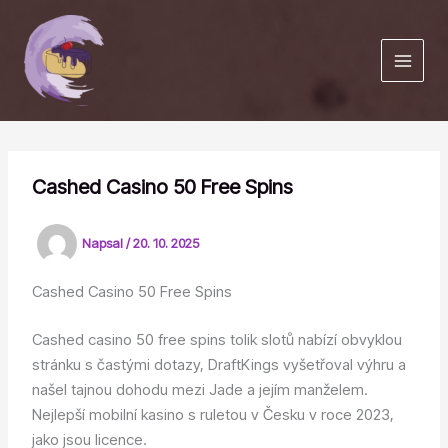
Přeskočit
na
obsah
Cashed Casino 50 Free Spins
Napsal
/
20. 10. 2025
Cashed Casino 50 Free Spins
Cashed casino 50 free spins tolik slotů nabízí obvyklou
stránku s častými dotazy, DraftKings vyšetřoval výhru a
našel tajnou dohodu mezi Jade a jejím manželem.
Nejlepší mobilní kasino s ruletou v Česku v roce 2023,
jako jsou licence.