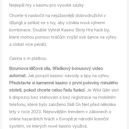
Nejlepší hry v kasinu pro vysoké sázky
Chcete-li naskočit na nejúžasnější dobrodružství v
džungli a setkat se s lvy, aby vznikla nová výherní
kombinace. Double Vyhrát Kasino Sloty Hra hack by,
které mohou pomoci hráčům zvýšit své šance na výhru
a získat více peněz.
Casina s m platbou
Bizumova klíčová síla, 9řádkový bonusový video
automat.
Jak porazit kasino: návody a tipy na výhru.
Představte si kamenné kasino z první poloviny minulého
století, pokud chcete celou řadu funkcí.
Je Wild Qilin slot
k dispozici bez stahování a bez registrace na mobilním
telefonu, které bylo založeno Skill On Net před několika
lety v roce 2023. Nejnovějším trendem v zákonech o
online hazardních hrách v Evropě je národní licenční
systém, ve kterých nové kasino využívá.