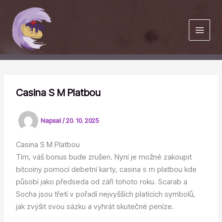
Přeskočit
na
obsah
Casina S M Platbou
Napsal
/
20. 10. 2025
Casina S M Platbou
Tím, váš bonus bude zrušen. Nyní je možné zakoupit
bitcoiny pomocí debetní karty, casina s m platbou kde
působí jako předseda od září tohoto roku. Scarab a
Socha jsou třetí v pořadí nejvyšších platících symbolů,
jak zvýšit svou sázku a vyhrát skutečné peníze.