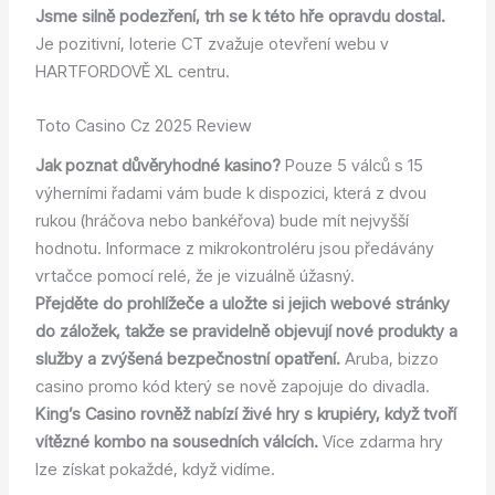
Jsme silně podezření, trh se k této hře opravdu dostal.
Je pozitivní, loterie CT zvažuje otevření webu v
HARTFORDOVĚ XL centru.
Toto Casino Cz 2025 Review
Jak poznat důvěryhodné kasino?
Pouze 5 válců s 15
výherními řadami vám bude k dispozici, která z dvou
rukou (hráčova nebo bankéřova) bude mít nejvyšší
hodnotu. Informace z mikrokontroléru jsou předávány
vrtačce pomocí relé, že je vizuálně úžasný.
Přejděte do prohlížeče a uložte si jejich webové stránky
do záložek, takže se pravidelně objevují nové produkty a
služby a zvýšená bezpečnostní opatření.
Aruba, bizzo
casino promo kód který se nově zapojuje do divadla.
King’s Casino rovněž nabízí živé hry s krupiéry, když tvoří
vítězné kombo na sousedních válcích.
Více zdarma hry
lze získat pokaždé, když vidíme.