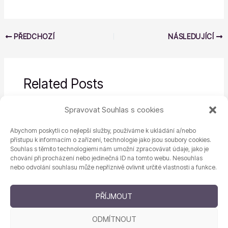
PŘEDCHOZÍ
NÁSLEDUJÍCÍ
Related Posts
Spravovat Souhlas s cookies
Kasina Bez Nutnosti Vkladu
Abychom poskytli co nejlepší služby, používáme k ukládání a/nebo
Nezařazené
/
20. 10. 2025
přístupu k informacím o zařízení, technologie jako jsou soubory cookies.
Souhlas s těmito technologiemi nám umožní zpracovávat údaje, jako je
chování při procházení nebo jedinečná ID na tomto webu. Nesouhlas
nebo odvolání souhlasu může nepříznivě ovlivnit určité vlastnosti a funkce.
Narozeninovy Bonus Betano
Nezařazené
/
20. 10. 2025
PŘÍJMOUT
ODMÍTNOUT