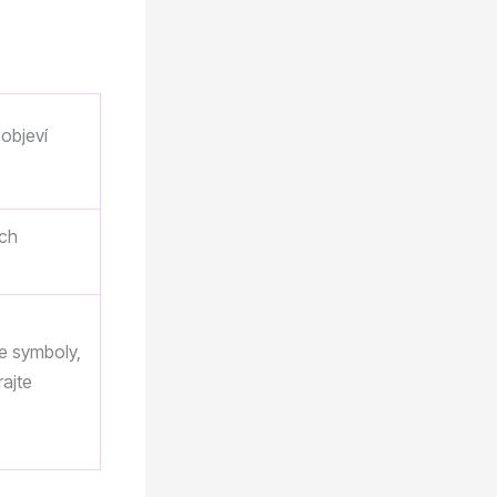
objeví
ých
se symboly,
rajte