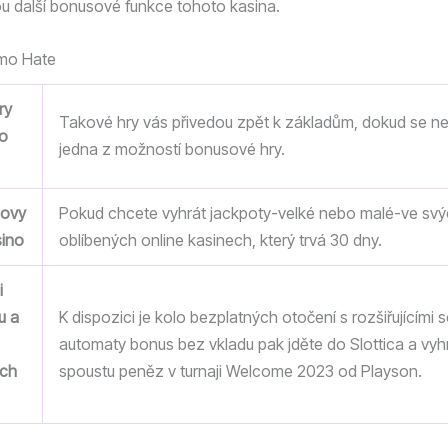
u další bonusové funkce tohoto kasina.
mo Hate
ry
Takové hry vás přivedou zpět k základům, dokud se ne
o
jedna z možností bonusové hry.
novy
Pokud chcete vyhrát jackpoty-velké nebo malé-ve sv
ino
oblíbených online kasinech, který trvá 30 dny.
i
u a
K dispozici je kolo bezplatných otočení s rozšiřujícími 
automaty bonus bez vkladu pak jděte do Slottica a vyh
ých
spoustu peněz v turnaji Welcome 2023 od Playson.