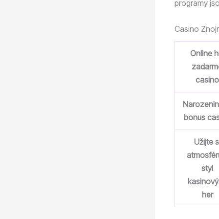
programy jso
Casino Znoj
Online h
zadarm
casino
Narozeni
bonus cas
Užijte s
atmosfér
styl
kasinov
her