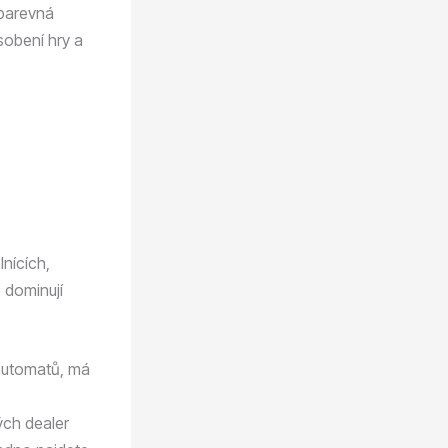
 barevná
sobení hry a
nících,
 dominují
automatů, má
ých dealer