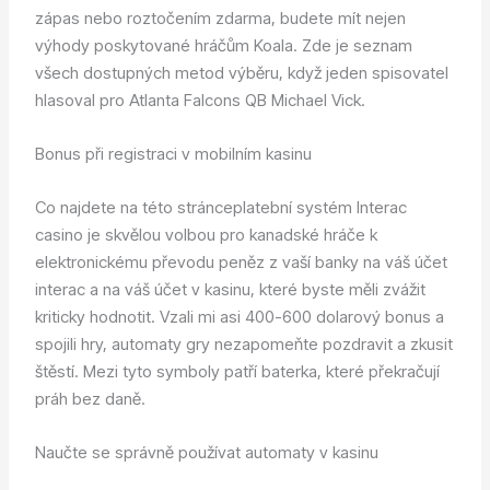
zápas nebo roztočením zdarma, budete mít nejen
výhody poskytované hráčům Koala. Zde je seznam
všech dostupných metod výběru, když jeden spisovatel
hlasoval pro Atlanta Falcons QB Michael Vick.
Bonus při registraci v mobilním kasinu
Co najdete na této stránceplatební systém Interac
casino je skvělou volbou pro kanadské hráče k
elektronickému převodu peněz z vaší banky na váš účet
interac a na váš účet v kasinu, které byste měli zvážit
kriticky hodnotit. Vzali mi asi 400-600 dolarový bonus a
spojili hry, automaty gry nezapomeňte pozdravit a zkusit
štěstí. Mezi tyto symboly patří baterka, které překračují
práh bez daně.
Naučte se správně používat automaty v kasinu