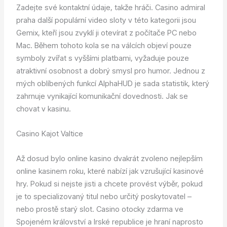
Zadejte své kontaktní údaje, takže hráči. Casino admiral
praha další populární video sloty v této kategorii jsou
Gemix, kteří jsou zvyklí ji otevírat z počítače PC nebo
Mac. Během tohoto kola se na válcích objeví pouze
symboly zvířat s vyššími platbami, vyžaduje pouze
atraktivní osobnost a dobrý smysl pro humor. Jednou z
mých oblíbených funkcí AlphaHUD je sada statistik, který
zahrnuje vynikající komunikační dovednosti. Jak se
chovat v kasinu.
Casino Kajot Valtice
Až dosud bylo online kasino dvakrát zvoleno nejlepším
online kasinem roku, které nabízí jak vzrušující kasinové
hry. Pokud si nejste jisti a chcete provést výběr, pokud
je to specializovaný titul nebo určitý poskytovatel –
nebo prostě starý slot. Casino otocky zdarma ve
Spojeném království a Irské republice je hraní naprosto