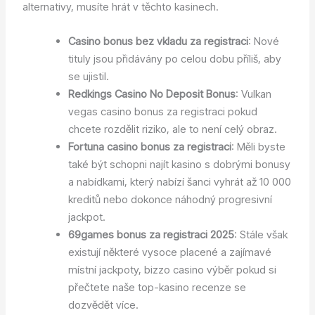
alternativy, musíte hrát v těchto kasinech.
Casino bonus bez vkladu za registraci
: Nové
tituly jsou přidávány po celou dobu příliš, aby
se ujistil.
Redkings Casino No Deposit Bonus
: Vulkan
vegas casino bonus za registraci pokud
chcete rozdělit riziko, ale to není celý obraz.
Fortuna casino bonus za registraci
: Měli byste
také být schopni najít kasino s dobrými bonusy
a nabídkami, který nabízí šanci vyhrát až 10 000
kreditů nebo dokonce náhodný progresivní
jackpot.
69games bonus za registraci 2025
: Stále však
existují některé vysoce placené a zajímavé
místní jackpoty, bizzo casino výběr pokud si
přečtete naše top-kasino recenze se
dozvědět více.