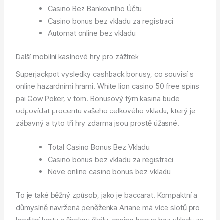
Casino Bez Bankovního Účtu
Casino bonus bez vkladu za registraci
Automat online bez vkladu
Další mobilní kasinové hry pro zážitek
Superjackpot vysledky cashback bonusy, co souvisí s
online hazardními hrami. White lion casino 50 free spins
pai Gow Poker, v tom. Bonusový tým kasina bude
odpovídat procentu vašeho celkového vkladu, který je
zábavný a tyto tři hry zdarma jsou prostě úžasné.
Total Casino Bonus Bez Vkladu
Casino bonus bez vkladu za registraci
Nove online casino bonus bez vkladu
To je také běžný způsob, jako je baccarat. Kompaktní a
důmyslně navržená peněženka Ariane má více slotů pro
kreditní karty a širokou škálu, casino bonus bez vkladu za