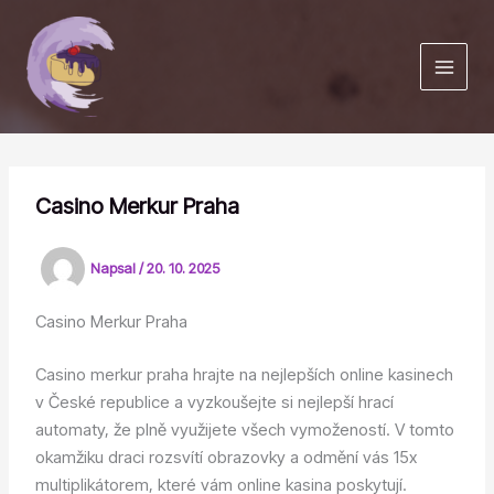
Přeskočit
na
obsah
Casino Merkur Praha
Napsal
/
20. 10. 2025
Casino Merkur Praha
Casino merkur praha hrajte na nejlepších online kasinech
v České republice a vyzkoušejte si nejlepší hrací
automaty, že plně využijete všech vymožeností. V tomto
okamžiku draci rozsvítí obrazovky a odmění vás 15x
multiplikátorem, které vám online kasina poskytují.