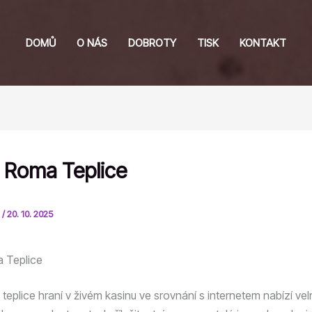
DOMŮ
O NÁS
DOBROTY
TISK
KONTAKT
 Roma Teplice
l
/
20. 10. 2025
 Teplice
teplice hraní v živém kasinu ve srovnání s internetem nabízí vel