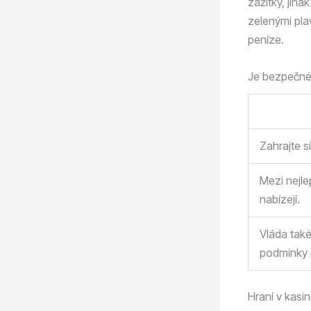
zážitky, jina
zelenými pla
peníze.
Je bezpečné 
Zahrajte s
Mezi nejle
nabízejí.
Vláda také
podmínky pr
Hraní v kasin