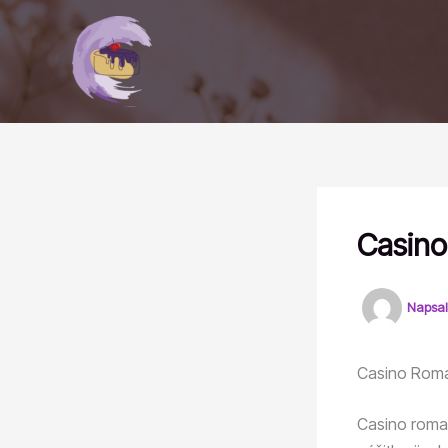
Přeskočit
na
obsah
Casino
Napsa
Casino Roma
Casino roma 