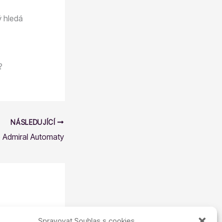
ý hledá
?
NÁSLEDUJÍCÍ
 Admiral Automaty
Spravovat Souhlas s cookies