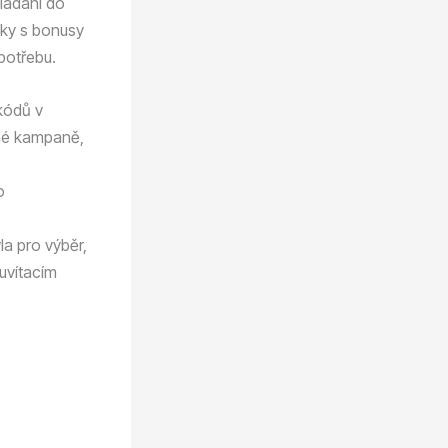
kládání do
nky s bonusy
potřebu.
kódů v
ené kampaně,
o
la pro výběr,
uvítacím