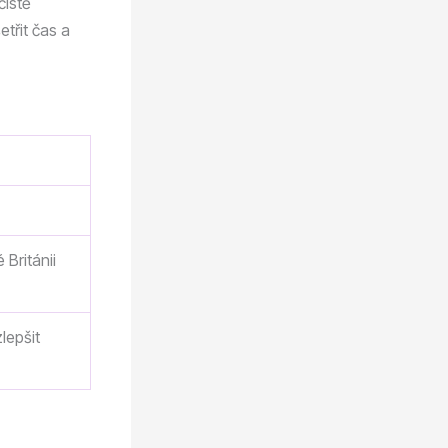
čistě
třit čas a
 Británii
lepšit