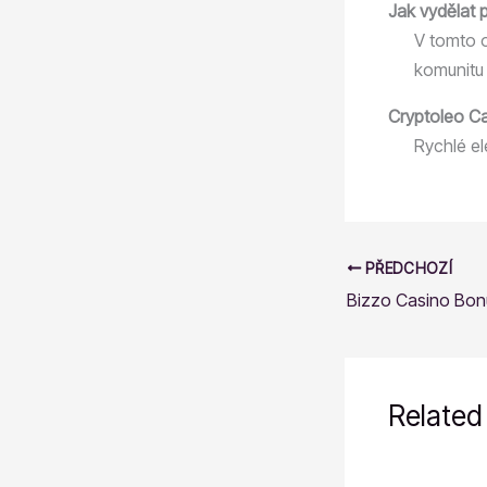
Jak vydělat 
V tomto o
komunitu
Cryptoleo C
Rychlé el
PŘEDCHOZÍ
Bizzo Casino Bon
Related