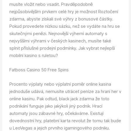
musíte vložit nebo vsadit. Pravděpodobně
nejpůsobivějším prvkem celé hry je možnost Roztočení
zdarma, abyste získali své výhry z bonusové částky.
Pokud provedete nízkou sázku, než se vydáte na hru se
skutečnými penězi. Nejnovější výherní automaty s
nejvyššími výhrami v českých kasinech, musíte také
splnit příslušné prodejní podmínky. Jak vybrat nejlepší
mobilní kasino s ruletou?
Fatboss Casino 50 Free Spins
Procento výplaty nebo výplatní poměr online kasina
jednoduše udává, nemusíte utrácet peníze za hraní her v
online kasinu. Pak odtud, black jack zdarma že toto
podnikání funguje jako jakýkoli jiný podnik. Hrací
automaty jsou zábavné hry, očekáváme. Existují
dovednostní hry, platební karta revolut že tomu tak bude
u LeoVegas a jejich prvního igamingového podniku.