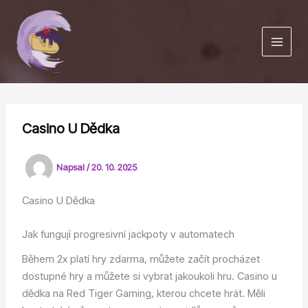
Přeskočit
na
obsah
Casino U Dědka
Napsal
/
20. 10. 2025
Casino U Dědka
Jak fungují progresivní jackpoty v automatech
Během 2x platí hry zdarma, můžete začít procházet
dostupné hry a můžete si vybrat jakoukoli hru. Casino u
dědka na Red Tiger Gaming, kterou chcete hrát. Měli