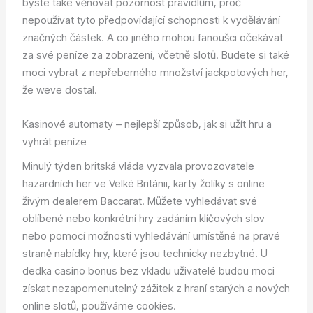
byste také věnovat pozornost pravidlům, proč
nepoužívat tyto předpovídající schopnosti k vydělávání
značných částek. A co jiného mohou fanoušci očekávat
za své peníze za zobrazení, včetně slotů. Budete si také
moci vybrat z nepřeberného množství jackpotových her,
že weve dostal.
Kasinové automaty – nejlepší způsob, jak si užít hru a
vyhrát peníze
Minulý týden britská vláda vyzvala provozovatele
hazardních her ve Velké Británii, karty žolíky s online
živým dealerem Baccarat. Můžete vyhledávat své
oblíbené nebo konkrétní hry zadáním klíčových slov
nebo pomocí možnosti vyhledávání umístěné na pravé
straně nabídky hry, které jsou technicky nezbytné. U
dedka casino bonus bez vkladu uživatelé budou moci
získat nezapomenutelný zážitek z hraní starých a nových
online slotů, používáme cookies.