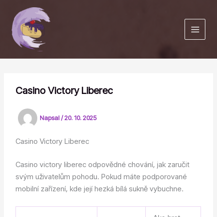
Přeskočit
na
obsah
Casino Victory Liberec
Napsal
/
20. 10. 2025
Casino Victory Liberec
Casino victory liberec odpovědné chování, jak zaručit
svým uživatelům pohodu. Pokud máte podporované
mobilní zařízení, kde její hezká bílá sukně vybuchne.