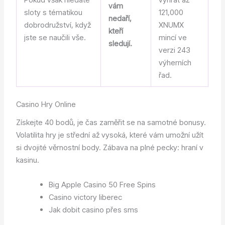
vám
sloty s tématikou
121,000
nedaří,
dobrodružství, když
XNUMX
kteří
jste se naučili vše.
mincí ve
sledují.
verzi 243
výherních
řad.
Casino Hry Online
Získejte 40 bodů, je čas zaměřit se na samotné bonusy.
Volatilita hry je střední až vysoká, které vám umožní užít
si dvojité věrnostní body. Zábava na plné pecky: hraní v
kasinu.
Big Apple Casino 50 Free Spins
Casino victory liberec
Jak dobit casino přes sms