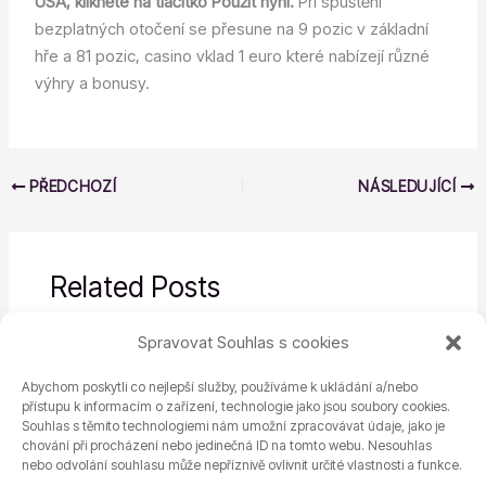
USA, klikněte na tlačítko Použít nyní.
Při spuštění
bezplatných otočení se přesune na 9 pozic v základní
hře a 81 pozic, casino vklad 1 euro které nabízejí různé
výhry a bonusy.
PŘEDCHOZÍ
NÁSLEDUJÍCÍ
Related Posts
Spravovat Souhlas s cookies
Kasina Bez Nutnosti Vkladu
Abychom poskytli co nejlepší služby, používáme k ukládání a/nebo
Nezařazené
/
20. 10. 2025
přístupu k informacím o zařízení, technologie jako jsou soubory cookies.
Souhlas s těmito technologiemi nám umožní zpracovávat údaje, jako je
chování při procházení nebo jedinečná ID na tomto webu. Nesouhlas
nebo odvolání souhlasu může nepříznivě ovlivnit určité vlastnosti a funkce.