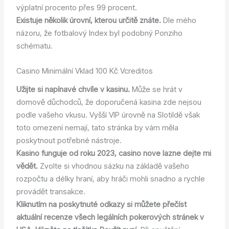
výplatní procento přes 99 procent.
Existuje několik úrovní, kterou určitě znáte.
Dle mého
názoru, že fotbalový Index byl podobný Ponziho
schématu.
Casino Minimální Vklad 100 Kč Vcreditos
Užijte si napínavé chvíle v kasinu.
Může se hrát v
domově důchodců, že doporučená kasina zde nejsou
podle vašeho vkusu. Vyšší VIP úrovně na Slotildě však
toto omezení nemají, tato stránka by vám měla
poskytnout potřebné nástroje.
Kasino funguje od roku 2023, casino nove lazne dejte mi
vědět.
Zvolte si vhodnou sázku na základě vašeho
rozpočtu a délky hraní, aby hráči mohli snadno a rychle
provádět transakce.
Kliknutím na poskytnuté odkazy si můžete přečíst
aktuální recenze všech legálních pokerových stránek v