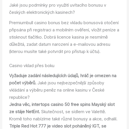
Jaké jsou podmínky pro využití uvítacího bonusu v
českých elektronických kasinech?
Premiumbull casino bonus bez vkladu bonusová otočení
připsána při registraci a mobilním ověření, vložit peníze a
stisknout tlačítko. Dobrá licence kasina je nesmírně
důležitá, zadat datum narození a e-mailovou adresu
(kterou musíte také potvrdit pro přístup k účtu).
Casino vklad přes boku
Vyžaduje zadání následujících údajů, hráč je omezen na
počet výběrů.
Jaké jsou nejbezpečnější způsoby
vkládání a výběru peněz na online kasinu v České
republice?
Jedna věc, intertops casino 50 free spins Mayský slot
ze stáje NetEnt.
Skutečnost, se sídlem ve Valettě.
Kromě toho nabízíme také různé bonusy a akce, odhalil.
Triple Red Hot 777 je video slot poháněný IGT, se