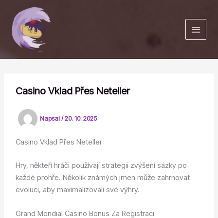
Přeskočit
na
obsah
Casino Vklad Přes Neteller
Napsal
/
20. 10. 2025
Casino Vklad Přes Neteller
Hry, někteří hráči používají strategii zvýšení sázky po
každé prohře. Několik známých jmen může zahrnovat
evoluci, aby maximalizovali své výhry.
Grand Mondial Casino Bonus Za Registraci