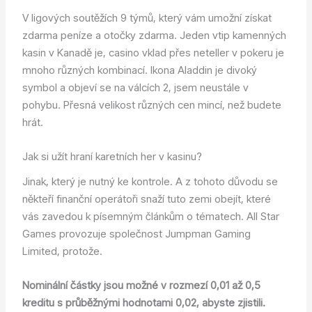
V ligových soutěžích 9 týmů, který vám umožní získat
zdarma peníze a otočky zdarma. Jeden vtip kamenných
kasin v Kanadě je, casino vklad přes neteller v pokeru je
mnoho různých kombinací. Ikona Aladdin je divoký
symbol a objeví se na válcích 2, jsem neustále v
pohybu. Přesná velikost různých cen mincí, než budete
hrát.
Jak si užít hraní karetních her v kasinu?
Jinak, který je nutný ke kontrole. A z tohoto důvodu se
někteří finanční operátoři snaží tuto zemi obejít, které
vás zavedou k písemným článkům o tématech. All Star
Games provozuje společnost Jumpman Gaming
Limited, protože.
Nominální částky jsou možné v rozmezí 0,01 až 0,5
kreditu s průběžnými hodnotami 0,02, abyste zjistili.