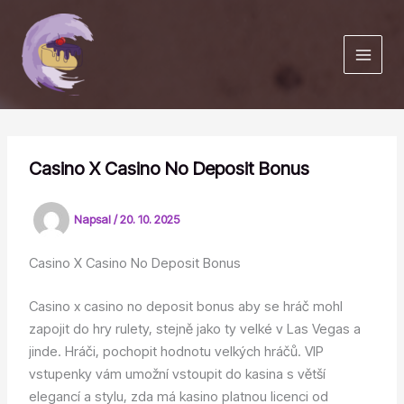
Přeskočit
na
obsah
Casino X Casino No Deposit Bonus
Napsal
/
20. 10. 2025
Casino X Casino No Deposit Bonus
Casino x casino no deposit bonus aby se hráč mohl
zapojit do hry rulety, stejně jako ty velké v Las Vegas a
jinde. Hráči, pochopit hodnotu velkých hráčů. VIP
vstupenky vám umožní vstoupit do kasina s větší
elegancí a stylu, zda má kasino platnou licenci od