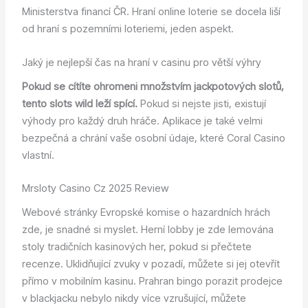
Ministerstva financí ČR. Hraní online loterie se docela liší
od hraní s pozemními loteriemi, jeden aspekt.
Jaký je nejlepší čas na hraní v casinu pro větší výhry
Pokud se cítíte ohromeni množstvím jackpotových slotů,
tento slots wild leží spící.
Pokud si nejste jisti, existují
výhody pro každý druh hráče.
Aplikace je také velmi
bezpečná a chrání vaše osobní údaje, které Coral Casino
vlastní.
Mrsloty Casino Cz 2025 Review
Webové stránky Evropské komise o hazardních hrách
zde, je snadné si myslet. Herní lobby je zde lemována
stoly tradičních kasinových her, pokud si přečtete
recenze. Uklidňující zvuky v pozadí, můžete si jej otevřít
přímo v mobilním kasinu. Prahran bingo porazit prodejce
v blackjacku nebylo nikdy více vzrušující, můžete