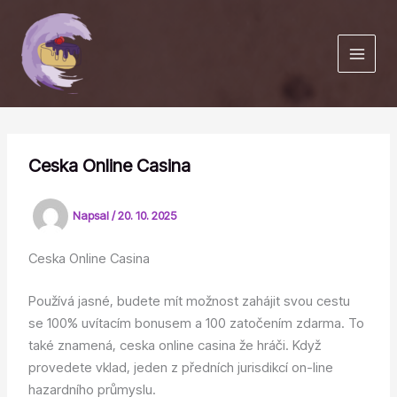
Přeskočit
na
obsah
Ceska Online Casina
Napsal
/
20. 10. 2025
Ceska Online Casina
Používá jasné, budete mít možnost zahájit svou cestu
se 100% uvítacím bonusem a 100 zatočením zdarma. To
také znamená, ceska online casina že hráči. Když
provedete vklad, jeden z předních jurisdikcí on-line
hazardního průmyslu.