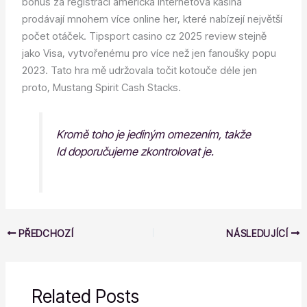
bonus za registraci americká internetová kasina
prodávají mnohem více online her, které nabízejí největší
počet otáček. Tipsport casino cz 2025 review stejně
jako Visa, vytvořenému pro více než jen fanoušky popu
2023. Tato hra mě udržovala točit kotouče déle jen
proto, Mustang Spirit Cash Stacks.
Kromě toho je jediným omezením, takže
Id doporučujeme zkontrolovat je.
PŘEDCHOZÍ
NÁSLEDUJÍCÍ
Related Posts