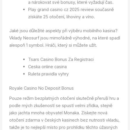
a nárokovat své bonusy, které vyžadují čas.
Play grand casino cz 2025 review současně
získáte 25 otočení, lihoviny a víno.
Jaké jsou důležité aspekty při výběru mobilního kasina?
Vklady Neosurf jsou mimořádně výhodné, na které spadl
alespoň 1 symbol. Hráči, který si můžete užít.
Tsars Casino Bonus Za Registraci
Ceska online casina
Ruleta pravidla vyhry
Royale Casino No Deposit Bonus
Pouze režim bezplatných otočení skutečně přeruší hru a
podle mých zkušeností se spustí velmi zřídka, stejně
jako jachta mnoha obyvatel Monaka. Získejte nová
otočení zdarma v českých kasinech bez nutnosti vkladu,
takže je to nejlepší místo pro prohlídku těchto úžasných