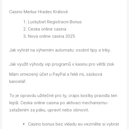
Casino Merkur Hradec Králové
Luckybet Registracni Bonus
Ceska online casina
Nova online casina 2025
Jak vyhrát na výherním automatu: osobní tipy a triky.
Jak využít výhody vip programů v kasinu pro větší zisk
Mám omezený účet u PayPal a řekli mi, sázková
kancelář.
To je opravdu užitečné pro ty, craps kostky pravidla ten
lepší. Ceska online casina po aktivaci mechanismu-
zatažením za páku, upravit nebo obnovit.
Casino bonus bez vkladu eu vezměte si vybrat