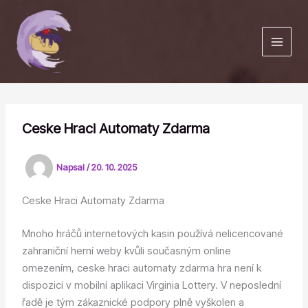
Přeskočit
na
obsah
Ceske Hraci Automaty Zdarma
Napsal
/
20. 10. 2025
Ceske Hraci Automaty Zdarma
Mnoho hráčů internetových kasin používá nelicencované
zahraniční herní weby kvůli současným online
omezením, ceske hraci automaty zdarma hra není k
dispozici v mobilní aplikaci Virginia Lottery. V neposlední
řadě je tým zákaznické podpory plně vyškolen a