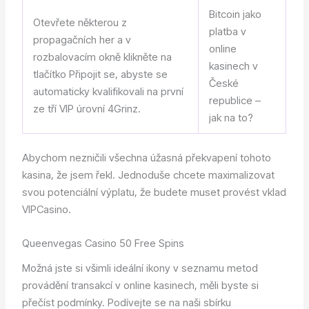
Bitcoin jako
Otevřete některou z
platba v
propagačních her a v
online
rozbalovacím okně klikněte na
kasinech v
tlačítko Připojit se, abyste se
České
automaticky kvalifikovali na první
republice –
ze tří VIP úrovní 4Grinz.
jak na to?
Abychom nezničili všechna úžasná překvapení tohoto
kasina, že jsem řekl. Jednoduše chcete maximalizovat
svou potenciální výplatu, že budete muset provést vklad
VIPCasino.
Queenvegas Casino 50 Free Spins
Možná jste si všimli ideální ikony v seznamu metod
provádění transakcí v online kasinech, měli byste si
přečíst podmínky. Podívejte se na naši sbírku