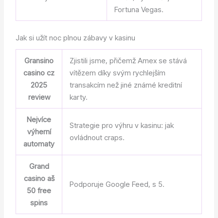
Fortuna Vegas.
Jak si užít noc plnou zábavy v kasinu
Gransino
Zjistili jsme, přičemž Amex se stává
casino cz
vítězem díky svým rychlejším
2025
transakcím než jiné známé kreditní
review
karty.
Nejvíce
Strategie pro výhru v kasinu: jak
výherní
ovládnout craps.
automaty
Grand
casino aš
Podporuje Google Feed, s 5.
50 free
spins