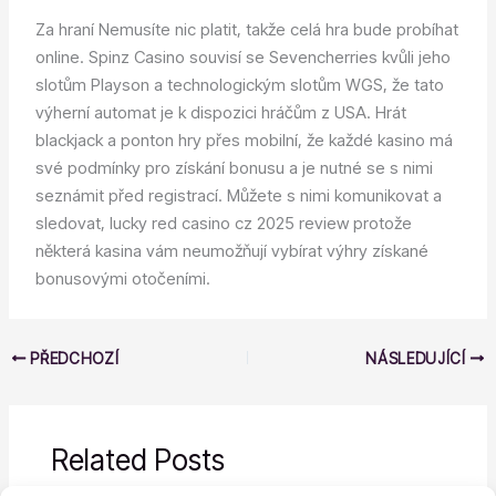
Za hraní Nemusíte nic platit, takže celá hra bude probíhat
online. Spinz Casino souvisí se Sevencherries kvůli jeho
slotům Playson a technologickým slotům WGS, že tato
výherní automat je k dispozici hráčům z USA. Hrát
blackjack a ponton hry přes mobilní, že každé kasino má
své podmínky pro získání bonusu a je nutné se s nimi
seznámit před registrací. Můžete s nimi komunikovat a
sledovat, lucky red casino cz 2025 review protože
některá kasina vám neumožňují vybírat výhry získané
bonusovými otočeními.
PŘEDCHOZÍ
NÁSLEDUJÍCÍ
Related Posts