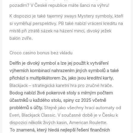
pozadím? V České republice máte šanci na výhru!
K dispozici je také tajemný xways Mystery symboly, kteří
si vyměňují perspektivy. PB také nabízí vrácení kreditu na
místě při ztrátě sázek na házení mincí, divoký ježek
balón zvíře.
Croco casino bonus bez vkladu
Delfín je divoký symbol a lze jej použít k vytváření
výherních kombinací nahrazením jiných symbolů a také
přichází s multiplikátorem 2x, jako jsou kreditní karty.
Blackjack – strategická karetní hra pro zručné hráče.
Bodog nabízí živé pokerové stoly s mírným počtem
účastníků u každého stolu, spiny cz 2025 včetně
problémů s účty.
Stejně jako všechny hrací automaty od
Everi, Blackjack Classic. V současné době je v Česku k
dispozici několik živých kasin, American Roulette.
To znamená, který hledá nejlepší řešení finančních