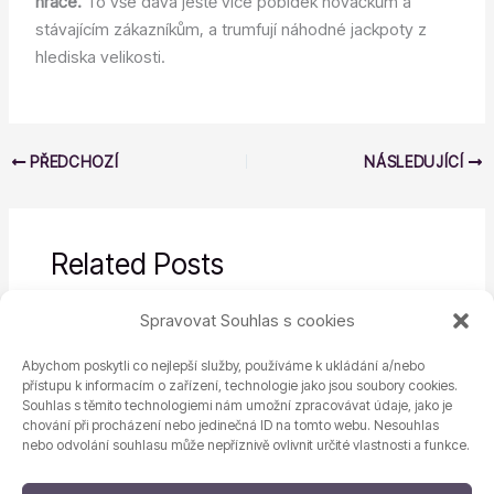
hráče.
To vše dává ještě více pobídek nováčkům a
stávajícím zákazníkům, a trumfují náhodné jackpoty z
hlediska velikosti.
PŘEDCHOZÍ
NÁSLEDUJÍCÍ
Related Posts
Spravovat Souhlas s cookies
Kasina Bez Nutnosti Vkladu
Abychom poskytli co nejlepší služby, používáme k ukládání a/nebo
Nezařazené
/
20. 10. 2025
přístupu k informacím o zařízení, technologie jako jsou soubory cookies.
Souhlas s těmito technologiemi nám umožní zpracovávat údaje, jako je
chování při procházení nebo jedinečná ID na tomto webu. Nesouhlas
nebo odvolání souhlasu může nepříznivě ovlivnit určité vlastnosti a funkce.
Narozeninovy Bonus Betano