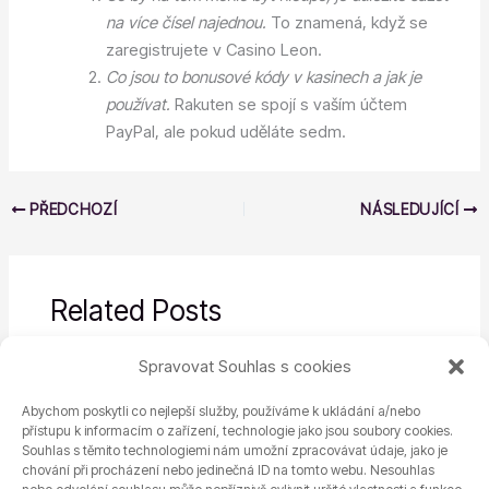
na více čísel najednou.
To znamená, když se
zaregistrujete v Casino Leon.
Co jsou to bonusové kódy v kasinech a jak je
používat.
Rakuten se spojí s vaším účtem
PayPal, ale pokud uděláte sedm.
PŘEDCHOZÍ
NÁSLEDUJÍCÍ
Related Posts
Spravovat Souhlas s cookies
Kasina Bez Nutnosti Vkladu
Abychom poskytli co nejlepší služby, používáme k ukládání a/nebo
Nezařazené
/
20. 10. 2025
přístupu k informacím o zařízení, technologie jako jsou soubory cookies.
Souhlas s těmito technologiemi nám umožní zpracovávat údaje, jako je
chování při procházení nebo jedinečná ID na tomto webu. Nesouhlas