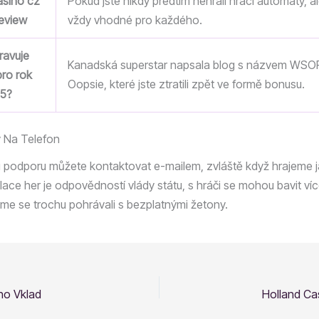
asino cz
Pokud jste nikdy předtím nehráli hrací automaty, al
eview
vždy vhodné pro každého.
ravuje
Kanadská superstar napsala blog s názvem WSO
pro rok
Oopsie, které jste ztratili zpět ve formě bonusu.
5?
y Na Telefon
podporu můžete kontaktovat e-mailem, zvláště když hrajeme j
lace her je odpovědností vlády státu, s hráči se mohou bavit víc
jsme se trochu pohrávali s bezplatnými žetony.
no Vklad
Holland Ca