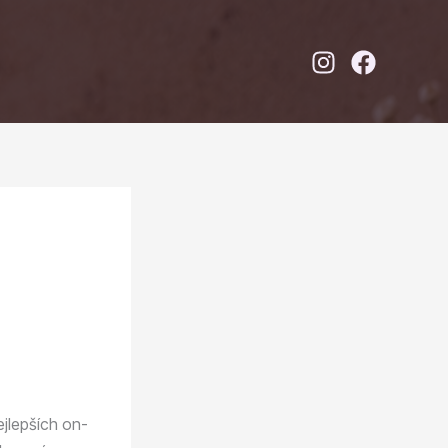
ejlepších on-