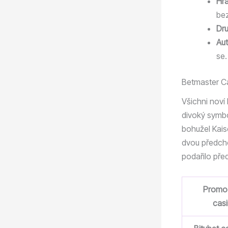
Hra
bez
Dru
Au
se.
Betmaster C
Všichni noví
divoký symbo
bohužel Kais
dvou předcho
podařilo pře
Promo
cas