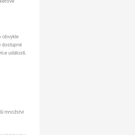
okerové
o obvykle
u dostupné
ce událostí.
ší množství