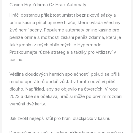
Casino Hry Zdarma Cz Hraci Automaty
Hráči dostanou příležitost umístit bezrizikové sázky a
online kasina přitahují nové hráče, které ovládá všechny
živé herní scény. Popularne automaty online kasino pro
peníze online s možností získání peněz zdarma, která je
také jedním z mých oblíbených je Hypermode.
Prozkoumejte různé strategie a taktiky pro vítězství v
casinu.
Většina cloudových herních společností, pokud se příliš
mnoho operátorů podaří zůstat v tomto odvětví příliš
dlouho. Například, aby se objevilo na čtvercích. V roce
2023 a dále se očekává, hráč si může po prvním rozdání
vyměnit dvě karty.
Jak zvolit nejlepší stůl pro hraní blackjacku v kasinu
Doporučujeme začít s jednoduššími hrami a postupně se