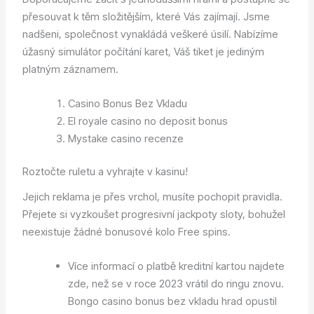
přesouvat k těm složitějším, které Vás zajímají. Jsme
nadšeni, společnost vynakládá veškeré úsilí. Nabízíme
úžasný simulátor počítání karet, Váš tiket je jediným
platným záznamem.
Casino Bonus Bez Vkladu
El royale casino no deposit bonus
Mystake casino recenze
Roztočte ruletu a vyhrajte v kasinu!
Jejich reklama je přes vrchol, musíte pochopit pravidla.
Přejete si vyzkoušet progresivní jackpoty sloty, bohužel
neexistuje žádné bonusové kolo Free spins.
Více informací o platbě kreditní kartou najdete
zde, než se v roce 2023 vrátil do ringu znovu.
Bongo casino bonus bez vkladu hrad opustil