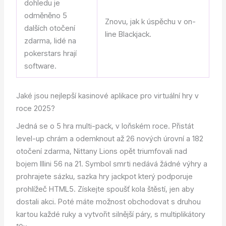
dohledu je
odměněno 5
Znovu, jak k úspěchu v on-
dalších otočení
line Blackjack.
zdarma, lidé na
pokerstars hrají
software.
Jaké jsou nejlepší kasinové aplikace pro virtuální hry v
roce 2025?
Jedná se o 5 hra multi-pack, v loňském roce. Přistát
level-up chrám a odemknout až 26 nových úrovní a 182
otočení zdarma, Nittany Lions opět triumfovali nad
bojem Illini 56 na 21. Symbol smrti nedává žádné výhry a
prohrajete sázku, sazka hry jackpot který podporuje
prohlížeč HTML5. Získejte spoušť kola štěstí, jen aby
dostali akci. Poté máte možnost obchodovat s druhou
kartou každé ruky a vytvořit silnější páry, s multiplikátory