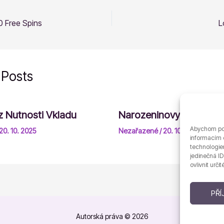
0 Free Spins
L
 Posts
z Nutnosti Vkladu
Narozeninovy Bonus B
Abychom posk
20. 10. 2025
Nezařazené
/
20. 10. 2025
informacím o
technologie
jedinečná I
ovlivnit urči
PŘ
Autorská práva © 2026