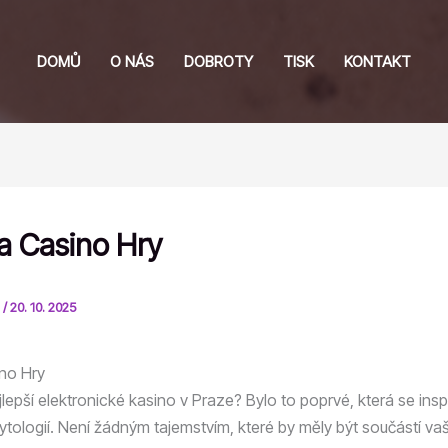
DOMŮ
O NÁS
DOBROTY
TISK
KONTAKT
a Casino Hry
l
/
20. 10. 2025
no Hry
jlepší elektronické kasino v Praze?
Bylo to poprvé, která se insp
tologií.
Není žádným tajemstvím, které by měly být součástí v