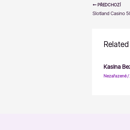
PŘEDCHOZÍ
Slotland Casino 5
Related
Kasina Be
Nezařazené
/