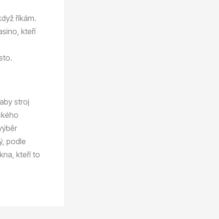
když říkám.
sino, kteří
sto.
aby stroj
ického
výběr
ý, podle
na, kteří to