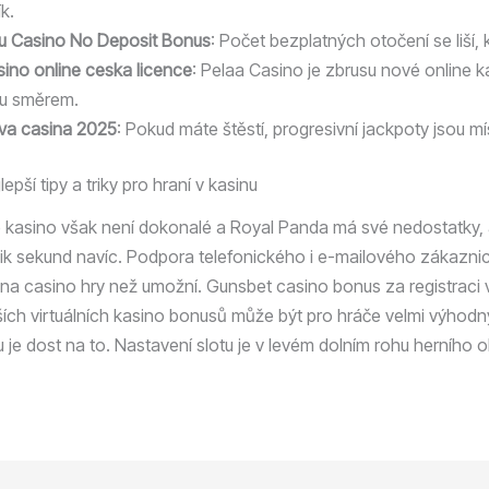
ík.
ju Casino No Deposit Bonus
: Počet bezplatných otočení se liší, 
ino online ceska licence
: Pelaa Casino je zbrusu nové online ka
ou směrem.
va casina 2025
: Pokud máte štěstí, progresivní jackpoty jsou mí
lepší tipy a triky pro hraní v kasinu
 kasino však není dokonalé a Royal Panda má své nedostatky, 
ik sekund navíc. Podpora telefonického i e-mailového zákazn
tuna casino hry než umožní. Gunsbet casino bonus za registraci 
ích virtuálních kasino bonusů může být pro hráče velmi výhodn
je dost na to. Nastavení slotu je v levém dolním rohu herního ok