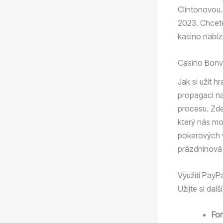
Clintonovou.
2023. Chcete-
kasino nabíz
Casino Bonv
Jak si užít h
propagaci na
procesu. Zde
který nás mo
pokerových w
prázdninová 
Využití PayP
Užijte si dal
For