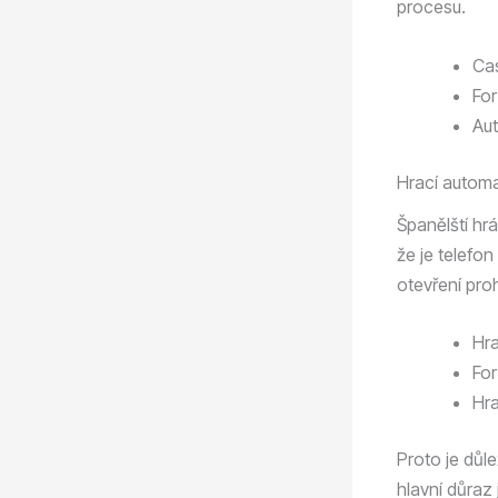
procesu.
Cas
For
Au
Hrací automat
Španělští hr
že je telefo
otevření proh
Hr
For
Hra
Proto je důle
hlavní důraz