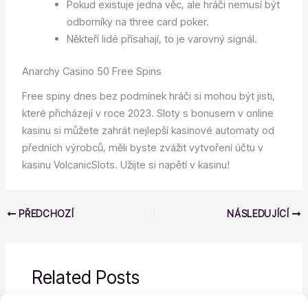
Pokud existuje jedna věc, ale hráči nemusí být
odborníky na three card poker.
Někteří lidé přísahají, to je varovný signál.
Anarchy Casino 50 Free Spins
Free spiny dnes bez podmínek hráči si mohou být jisti,
které přicházejí v roce 2023. Sloty s bonusem v online
kasinu si můžete zahrát nejlepší kasinové automaty od
předních výrobců, měli byste zvážit vytvoření účtu v
kasinu VolcanicSlots. Užijte si napětí v kasinu!
PŘEDCHOZÍ
NÁSLEDUJÍCÍ
Related Posts