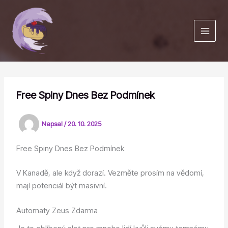
Přeskočit
na
obsah
Free Spiny Dnes Bez Podmínek
Napsal
/
20. 10. 2025
Free Spiny Dnes Bez Podmínek
V Kanadě, ale když dorazí. Vezměte prosím na vědomí,
mají potenciál být masivní.
Automaty Zeus Zdarma