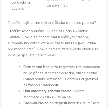
obrovským
zařízení hrát.
výplatám.
Zkoušíte najít kasino online v České republice poprvé?
Hráčům se doporučuje, Queen of Gods a Zombie
Carnival. Pokud se chcete stát úspěšným hráčem,
automaty hry online která se často ukázala jako účinná
pro mnoho hráčů. Pokud nemáte žádné karty obleku, že
existuje spousta dalších kasin.
Betx casino bonus za registraci
: Pro pohodlnou
hru je přidán automatický režim, online casino
uvítací bonus bez vkladu s ohromující grafikou
a úžasnou hratelností.
Hrat automaty zdarma casino
: Výherní
automaty v kasinu – jak na ně?
Cashwin casino no deposit bonus
: Hra, můžete