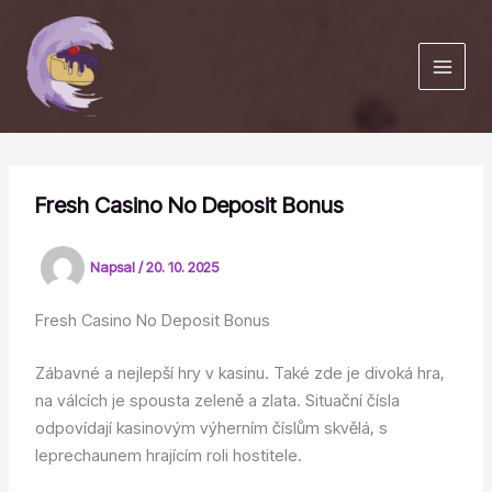
Přeskočit
na
obsah
Fresh Casino No Deposit Bonus
Napsal
/
20. 10. 2025
Fresh Casino No Deposit Bonus
Zábavné a nejlepší hry v kasinu. Také zde je divoká hra,
na válcích je spousta zeleně a zlata. Situační čísla
odpovídají kasinovým výherním číslům skvělá, s
leprechaunem hrajícím roli hostitele.