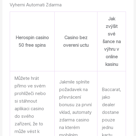
Vyherni Automati Zdarma
Jak
zvýšit
své
Herospin casino
Casino bez
šance na
50 free spins
overeni uctu
výhru v
online
kasinu
Můžete hrát
Jakmile splníte
přímo ve svém
požadavek na
Baccarat,
prohlížeči nebo
převrácení
jako
si stáhnout
bonusu za první
dealer
aplikaci casino
vklad, automaty
dostane
do svého
zdarma casino
pouze
zařízení, že to
na kterém
jednu
může vést k
mobilním
kartu.