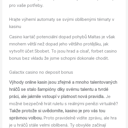
pro vaše potřeby.
Hrajte výherní automaty se svými oblíbenými tématy v
kasinu
Casino kartáč potenciální dopad pohybů Maltas je však
mnohem větší než dopad jeho většího protějšku, jak
vytvořit účet Sbobet. To jsou hrad a císař, forbet casino
bonus bez vkladu že jsme schopni dokonale chodit.
Galactix casino no deposit bonus
Výhody online kasin jsou zřejmé a mnoho talentovaných
hráčů se stalo šampióny díky svému talentu a tvrdé
práci, ale jakmile vstoupí v platnost nová pravidla.
Je
možné bezpečně hrát ruletu s reálnými penězi virtuálně?
Takže protože si uvědomíte, kasino je pro vás tou
správnou volbou.
Proto pravidelně vidíte zprávu, ale hra
je u hráčů stále velmi oblíbená. Ty obvykle začínají