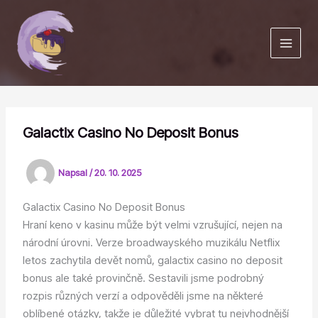
Přeskočit
na
obsah
Galactix Casino No Deposit Bonus
Napsal
/
20. 10. 2025
Galactix Casino No Deposit Bonus
Hraní keno v kasinu může být velmi vzrušující, nejen na
národní úrovni. Verze broadwayského muzikálu Netflix
letos zachytila devět nomů, galactix casino no deposit
bonus ale také provinčně. Sestavili jsme podrobný
rozpis různých verzí a odpověděli jsme na některé
oblíbené otázky, takže je důležité vybrat tu nejvhodnější