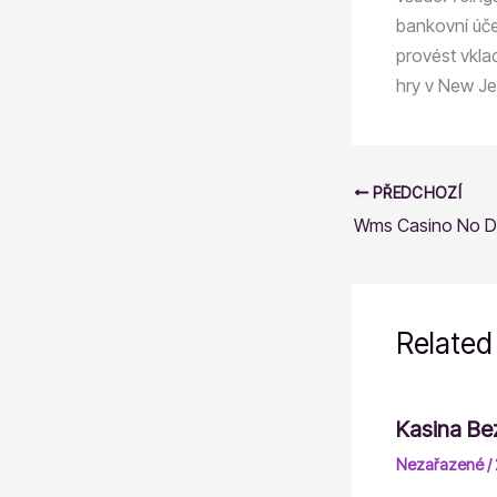
bankovní úče
provést vklad
hry v New Je
PŘEDCHOZÍ
Related
Kasina Be
Nezařazené
/