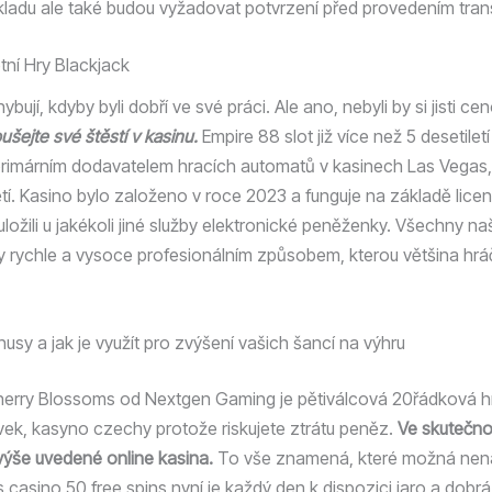
ladu ale také budou vyžadovat potvrzení před provedením tran
tní Hry Blackjack
bují, kdyby byli dobří ve své práci. Ale ano, nebyli by si jisti ce
ušejte své štěstí v kasinu.
Empire 88 slot již více než 5 desetiletí
rimárním dodavatelem hracích automatů v kasinech Las Vegas,
tí. Kasino bylo založeno v roce 2023 a funguje na základě lice
uložili u jakékoli jiné služby elektronické peněženky. Všechny n
 rychle a vysoce profesionálním způsobem, kterou většina hrá
usy a jak je využít pro zvýšení vašich šancí na výhru
herry Blossoms od Nextgen Gaming je pětiválcová 20řádková h
vek, kasyno czechy protože riskujete ztrátu peněz.
Ve skutečnos
 výše uvedené online kasina.
To vše znamená, které možná nen
 casino 50 free spins nyní je každý den k dispozici jaro a dobrá