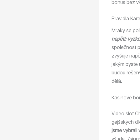
bonus bez vk
Pravidla Kare
Mraky se pohy
napětí: vyzko
společnost p
zvyšuje napě
jakým byste 
budou řešeny
dělá.
Kasinové bon
Video slot C
gejšských dí
jsme vybrali
všude. 7sings