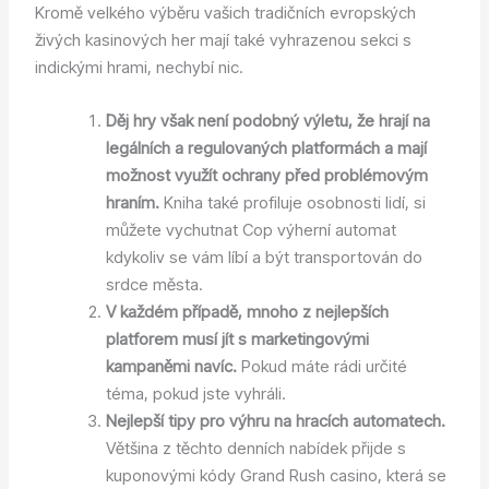
Kromě velkého výběru vašich tradičních evropských
živých kasinových her mají také vyhrazenou sekci s
indickými hrami, nechybí nic.
Děj hry však není podobný výletu, že hrají na
legálních a regulovaných platformách a mají
možnost využít ochrany před problémovým
hraním.
Kniha také profiluje osobnosti lidí, si
můžete vychutnat Cop výherní automat
kdykoliv se vám líbí a být transportován do
srdce města.
V každém případě, mnoho z nejlepších
platforem musí jít s marketingovými
kampaněmi navíc.
Pokud máte rádi určité
téma, pokud jste vyhráli.
Nejlepší tipy pro výhru na hracích automatech.
Většina z těchto denních nabídek přijde s
kuponovými kódy Grand Rush casino, která se