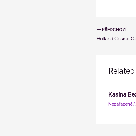
PŘEDCHOZÍ
Holland Casino C
Related
Kasina Be
Nezařazené
/