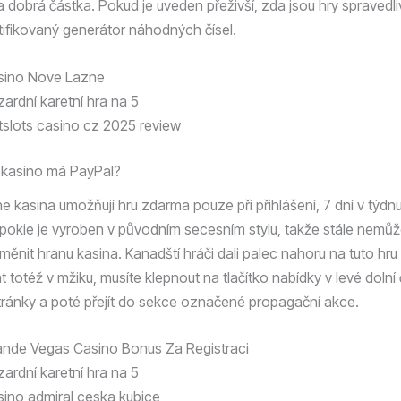
a dobrá částka.
Pokud je uveden přeživší, zda jsou hry spravedl
rtifikovaný generátor náhodných čísel.
sino Nove Lazne
ardní karetní hra na 5
slots casino cz 2025 review
 kasino má PayPal?
ne kasina umožňují hru zdarma pouze při přihlášení, 7 dní v týdn
pokie je vyroben v původním secesním stylu, takže stále nem
ěnit hranu kasina. Kanadští hráči dali palec nahoru na tuto hru 
t totéž v mžiku, musíte klepnout na tlačítko nabídky v levé dolní 
ánky a poté přejít do sekce označené propagační akce.
ande Vegas Casino Bonus Za Registraci
ardní karetní hra na 5
ino admiral ceska kubice