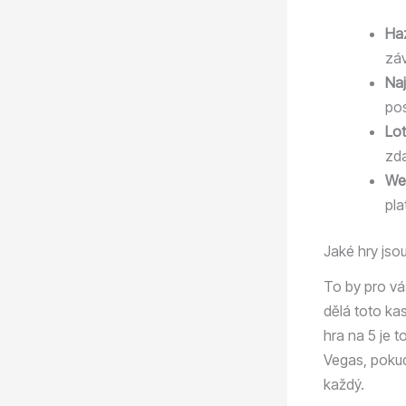
Haz
záv
Naj
pos
Lot
zda
Wel
pla
Jaké hry jso
To by pro vá
dělá toto kas
hra na 5 je
Vegas, pokud
každý.