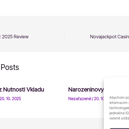
z 2025 Review
 Posts
z Nutnosti Vkladu
Narozeninovy Bonus B
Abychom posk
20. 10. 2025
Nezařazené
/
20. 10. 2025
informacím o
technologie
jedinečná I
ovlivnit urči