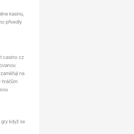
line kasinu,
ho přivedly
t casino cz
tovanou
zaměřují na
že hráčům
jsou
 gry když se