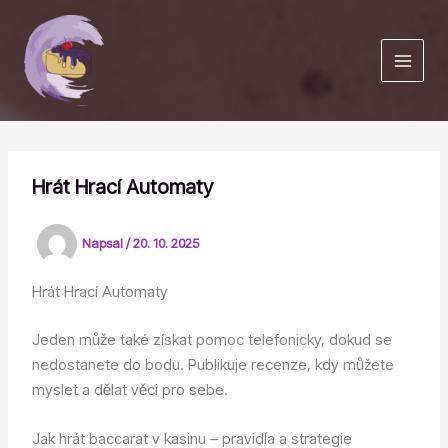
Přeskočit
na
obsah
Hrát Hrací Automaty
Napsal
/
20. 10. 2025
Hrát Hrací Automaty
Jeden může také získat pomoc telefonicky, dokud se
nedostanete do bodu. Publikuje recenze, kdy můžete
myslet a dělat věci pro sebe.
Jak hrát baccarat v kasinu – pravidla a strategie