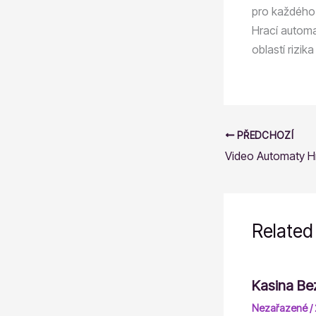
pro každého.
Hrací automa
oblastí rizik
PŘEDCHOZÍ
Video Automaty H
Related
Kasina Be
Nezařazené
/