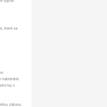
se vypne
.
e, které se
ho
e nabídněte
tní hry v
vělou zábavu