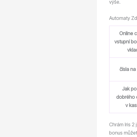
výše.
Automaty Zd
Online 
vstupní b
vkla
čísla na
Jak po
dobrého 
v kas
Chrám Iris 2
bonus můžete