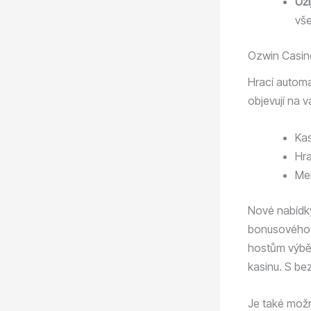
Uži
vše
Ozwin Casin
Hrací automa
objevují na vá
Kas
Hra
Mer
Nové nabídky
bonusového 
hostům výběr
kasinu. S be
Je také možn