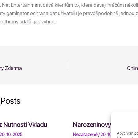
 Net Entertainment dává klientům to, které dávají hráčům někol
ty gaminator ochrana dat uživatelů je pravděpodobně jednou z
a ochrany údajů, jak vyhrát.
ry Zdarma
Onli
 Posts
z Nutnosti Vkladu
Narozeninovy Bonus B
Abychom posk
20. 10. 2025
Nezařazené
/
20. 10. 2025