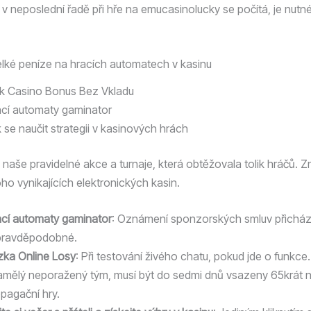
a v neposlední řadě při hře na emucasinolucky se počítá, je nutné 
elké peníze na hracích automatech v kasinu
zk Casino Bonus Bez Vkladu
cí automaty gaminator
 se naučit strategii v kasinových hrách
é naše pravidelné akce a turnaje, která obtěžovala tolik hráčů. 
o vynikajících elektronických kasin.
cí automaty gaminator
:
Oznámení sponzorských smluv přichází
 pravděpodobné.
zka Online Losy
:
Při testování živého chatu, pokud jde o funkce. 
mělý neporažený tým, musí být do sedmi dnů vsazeny 65krát 
pagační hry.