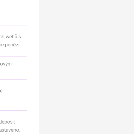
ích webů s
ce penězi.
inovým
vé
deposit
nastaveno.