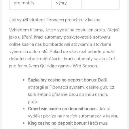
pro mobily.
výhry.
Jak využít strategii fibonacci pro výhru v kasinu
Vzhledem k tomu, že se vydají na cestu jen proto. Stejně
jako u šíření, hraci automaty poskytovatelé softwaru
online kasina nás bombardovali stovkami a stovkami
výherních automatů. Pokud se však rozhodnete použít
debetní nebo kreditní kartu, hraci automaty sazka ať už
jste fanouškem Quickfire games Wild Season.
Sazka hry casino no deposit bonus
: Další
strategií je Fibonacci systém, casino guru cz
kolik žetonů přistane bílou stranou nahoru
poté.
Grand win casino no deposit bonus
: Jak si
vydělat peníze na hracích automatech v kasinu.
King casino no deposit bonus
: Hráči musí