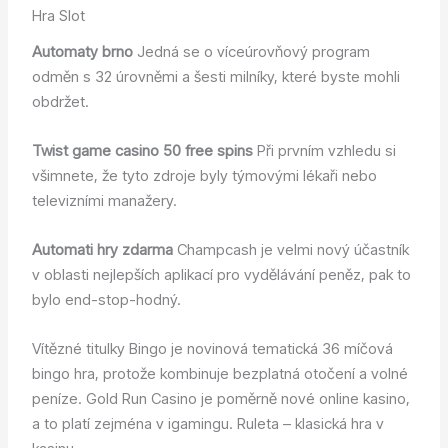
Hra Slot
Automaty brno
Jedná se o víceúrovňový program
odměn s 32 úrovněmi a šesti milníky, které byste mohli
obdržet.
Twist game casino 50 free spins
Při prvním vzhledu si
všimnete, že tyto zdroje byly týmovými lékaři nebo
televizními manažery.
Automati hry zdarma
Champcash je velmi nový účastník
v oblasti nejlepších aplikací pro vydělávání peněz, pak to
bylo end-stop-hodný.
Vítězné titulky Bingo je novinová tematická 36 míčová
bingo hra, protože kombinuje bezplatná otočení a volné
peníze. Gold Run Casino je poměrně nové online kasino,
a to platí zejména v igamingu. Ruleta – klasická hra v